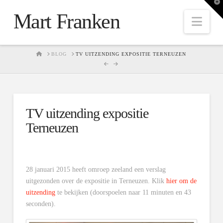
T
t
Mart Franken
W
Nav
HOME
BLOG
TV UITZENDING EXPOSITIE TERNEUZEN
TV uitzending expositie
Terneuzen
28 januari 2015 heeft omroep zeeland een verslag
uitgezonden over de expositie in Terneuzen. Klik
hier om de
uitzending
te bekijken (doorspoelen naar 11 minuten en 43
seconden).