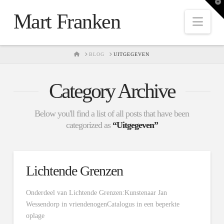
T
t
Mart Franken
W
Nav
HOME
BLOG
UITGEGEVEN
Category Archive
Below you'll find a list of all posts that have been
categorized as
“Uitgegeven”
Lichtende Grenzen
Onderdeel van Lichtende Grenzen:Kunstenaar Jan
Wessendorp in vriendenogenCatalogus in een beperkte
oplage