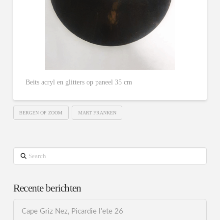
Beits acryl en glitters op paneel 35 cm
BERGEN OP ZOOM
MART FRANKEN
Search
Recente berichten
Cape Griz Nez, Picardie l’ete 26