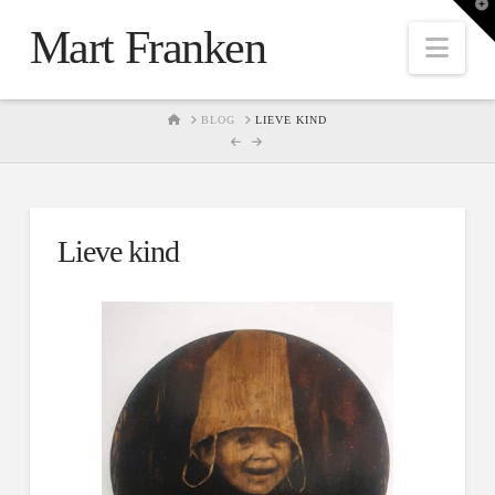
T
t
Mart Franken
W
Nav
HOME
BLOG
LIEVE KIND
Lieve kind