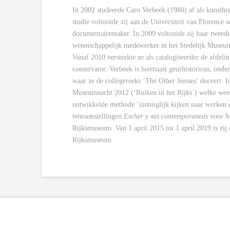
In 2002 studeerde Caro Verbeek (1980) af als kunsthi
studie voltooide zij aan de Universiteit van Florence wa
documentairemaker. In 2009 voltooide zij haar tweede
wetenschappelijk medewerker in het Stedelijk Museum
Vanaf 2010 versterkte ze als catalogiseerder de afdelin
conservator. Verbeek is hiernaast geurhistoricus, on
waar ze de collegereeks ‘The Other Senses’ doceert. I
Museumnacht 2012 (‘Ruiken in het Rijks’) welke wer
ontwikkelde methode ‘zintuiglijk kijken naar werken 
tentoonstellingen
Escher y sus contemporaneas
voor M
Rijksmuseum. Van 1 april 2015 tot 1 april 2019 is zij
Rijksmuseum.