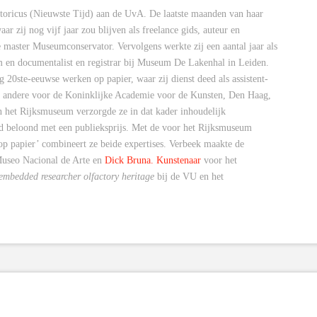
storicus (Nieuwste Tijd) aan de UvA. De laatste maanden van haar
ar zij nog vijf jaar zou blijven als freelance gids, auteur en
 master Museumconservator. Vervolgens werkte zij een aantal jaar als
 en documentalist en registrar bij Museum De Lakenhal in Leiden.
g 20ste-eeuwse werken op papier, waar zij dienst deed als assistent-
der andere voor de Koninklijke Academie voor de Kunsten, Den Haag,
n het Rijksmuseum verzorgde ze in dat kader inhoudelijk
d beloond met een publieksprijs. Met de voor het Rijksmuseum
op papier’ combineert ze beide expertises. Verbeek maakte de
useo Nacional de Arte en
Dick Bruna. Kunstenaar
voor het
embedded researcher olfactory heritage
bij de VU en het