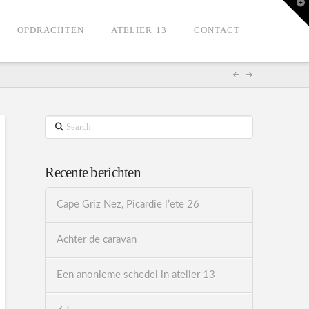
T
t
W
OPDRACHTEN
ATELIER 13
CONTACT
Search
Recente berichten
Cape Griz Nez, Picardie l’ete 26
Achter de caravan
Een anonieme schedel in atelier 13