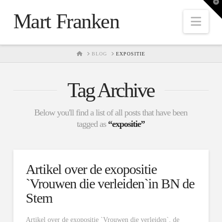
T
t
Mart Franken
W
Nav
HOME
BLOG
EXPOSITIE
Tag Archive
Below you'll find a list of all posts that have been
tagged as
“expositie”
Artikel over de exopositie
`Vrouwen die verleiden`in BN de
Stem
Artikel over de exopositie `Vrouwen die verleiden`, de