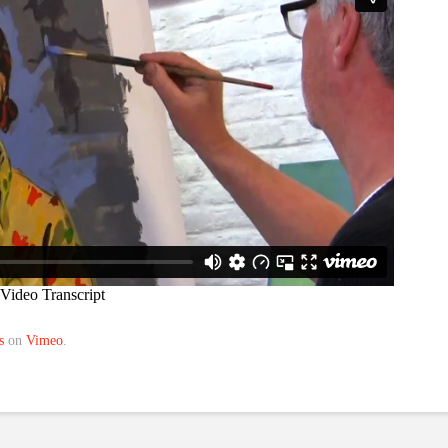
s
on
Vimeo
.