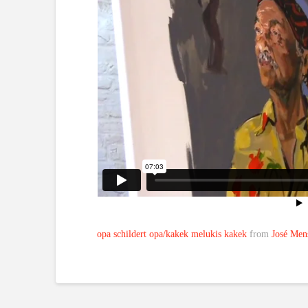
opa schildert opa/kakek melukis kakek
from
José Men