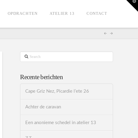
T
t
W
OPDRACHTEN
ATELIER 13
CONTACT
Search
Recente berichten
Cape Griz Nez, Picardie l’ete 26
Achter de caravan
Een anonieme schedel in atelier 13