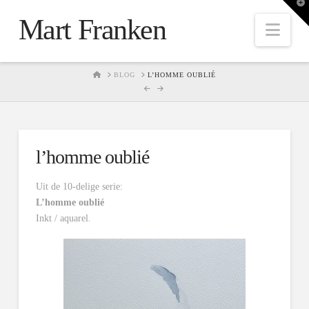
T
t
Mart Franken
W
Nav
HOME
BLOG
L’HOMME OUBLIÉ
l’homme oublié
Uit de 10-delige serie:
L’homme oublié
Inkt / aquarel.