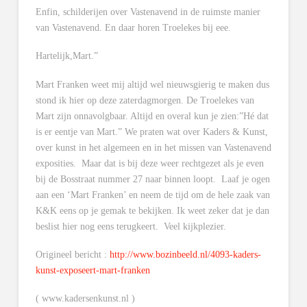
Enfin, schilderijen over Vastenavend in de ruimste manier
van Vastenavend. En daar horen Troelekes bij eee.
Hartelijk,Mart.”
Mart Franken weet mij altijd wel nieuwsgierig te maken dus
stond ik hier op deze zaterdagmorgen. De Troelekes van
Mart zijn onnavolgbaar. Altijd en overal kun je zien:”Hé dat
is er eentje van Mart.” We praten wat over Kaders & Kunst,
over kunst in het algemeen en in het missen van Vastenavend
exposities. Maar dat is bij deze weer rechtgezet als je even
bij de Bosstraat nummer 27 naar binnen loopt. Laaf je ogen
aan een ‘Mart Franken’ en neem de tijd om de hele zaak van
K&K eens op je gemak te bekijken. Ik weet zeker dat je dan
beslist hier nog eens terugkeert. Veel kijkplezier.
Origineel bericht :
http://www.bozinbeeld.nl/4093-kaders-
kunst-exposeert-mart-franken
( www.kadersenkunst.nl )