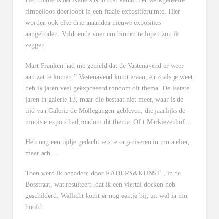
Het mooie is dat Kaders & Kunst vanuit het werkgedeelte
rimpelloos doorloopt in een fraaie expositieruimte. Hier
worden ook elke drie maanden nieuwe exposities
aangeboden. Voldoende voer om binnen te lopen zou ik
zeggen.
Mart Franken had me gemeld dat de Vastenavend er weer
aan zat te komen:” Vastenavend komt eraan, en zoals je weet
heb ik jaren veel geëxposeerd rondom dit thema. De laatste
jaren in galerie 13, maar die bestaat niet meer, waar is de
tijd van Galerie de Mollegangen gebleven, die jaarlijks de
mooiste expo s had,rondom dit thema. Of t Markiezenhof…
Heb nog een tijdje gedacht iets te organiseren in mn atelier,
maar ach…
Toen werd ik benaderd door KADERS&KUNST , in de
Bosstraat, wat resulteert ,dat ik een viertal doeken heb
geschilderd. Wellicht komt er nog eentje bij, zit wel in mn
hoofd.