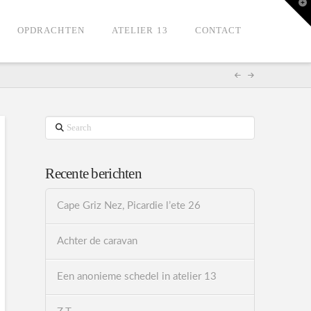
T
t
W
OPDRACHTEN
ATELIER 13
CONTACT
Search
Recente berichten
Cape Griz Nez, Picardie l’ete 26
Achter de caravan
Een anonieme schedel in atelier 13